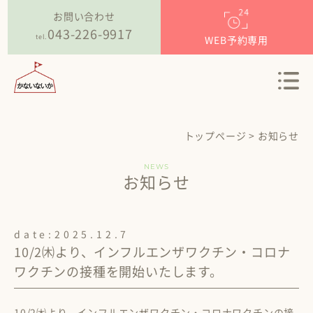
お問い合わせ
043-226-9917
tel.
WEB予約専用
ホーム
home
私たちについて
about
クリニックのご案内
トップページ
>
お知らせ
clinic
スタッフ紹介
NEWS
お知らせ
staff
採用情報
recruit
date:
2025.12.7
ブログ
10/2㈭より、インフルエンザワクチン・コロナ
blog
ワクチンの接種を開始いたします。
10/2㈭より、インフルエンザワクチン・コロナワクチンの接