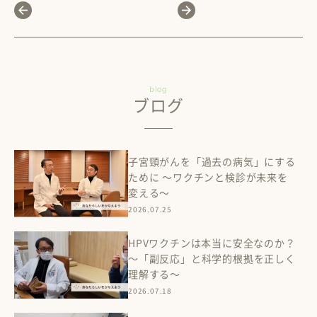
blog
ブログ
子宮頸がんを「過去の病気」にする
ために 〜ワクチンと検診が未来を
変える〜
2026.07.25
HPVワクチンは本当に安全なのか？
〜「副反応」と科学的根拠を正しく
理解する〜
2026.07.18