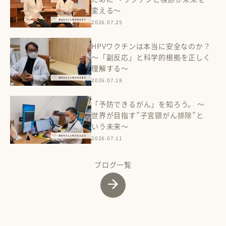
変える〜
2026.07.25
HPVワクチンは本当に安全なのか？
〜「副反応」と科学的根拠を正しく
理解する〜
2026.07.18
「予防できるがん」を知ろう。 ～
世界が目指す”子宮頸がん排除”と
いう未来～
2026.07.11
ブログ一覧