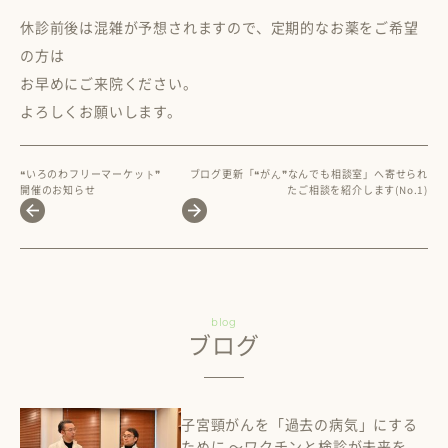
休診前後は混雑が予想されますので、定期的なお薬をご希望
の方は
外来診療
オンライン診療
お早めにご来院ください。
よろしくお願いします。
❝いろのわフリーマーケット❞
ブログ更新「❝がん❞なんでも相談室」へ寄せられ
開催のお知らせ
たご相談を紹介します(No.1)
訪問診療
訪問リハビリ
blog
ブログ
健康診断
子宮頸がんを「過去の病気」にする
ために 〜ワクチンと検診が未来を