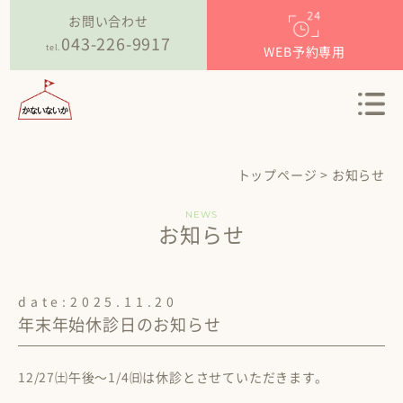
お問い合わせ
043-226-9917
tel.
WEB予約専用
ホーム
home
私たちについて
about
クリニックのご案内
トップページ
>
お知らせ
clinic
スタッフ紹介
NEWS
お知らせ
staff
採用情報
recruit
date:
2025.11.20
ブログ
年末年始休診日のお知らせ
blog
12/27㈯午後～1/4㈰は休診とさせていただきます。